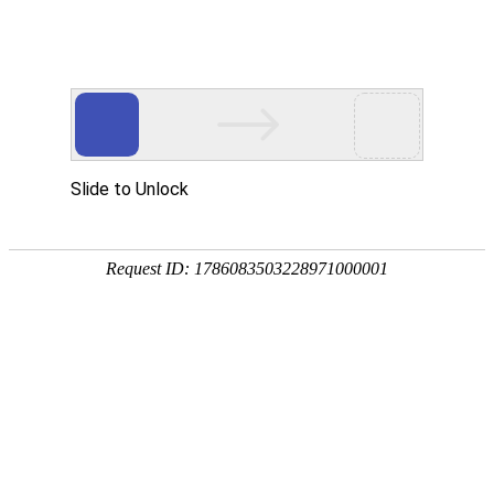
EN
首页
Home
关于我们
About Wan Yi
万益概览
奖项荣誉
万益党建
Party
万益党建
清廉律所建设
万益说法
Our Insights
专业文章
新闻资讯
万益视频
业务领域
Practices/Sectors
律师团队
Our Team
社会责任
Social Responsibility
加入我们
Careers
联系我们
Contact Us
贸易摩擦专栏
Trade Alert Hub