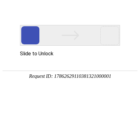
EN
首页
Home
关于我们
About Wan Yi
万益概览
奖项荣誉
万益党建
Party
万益党建
清廉律所建设
万益说法
Our Insights
专业文章
新闻资讯
万益视频
业务领域
Practices/Sectors
律师团队
Our Team
社会责任
Social Responsibility
加入我们
Careers
联系我们
Contact Us
贸易摩擦专栏
Trade Alert Hub