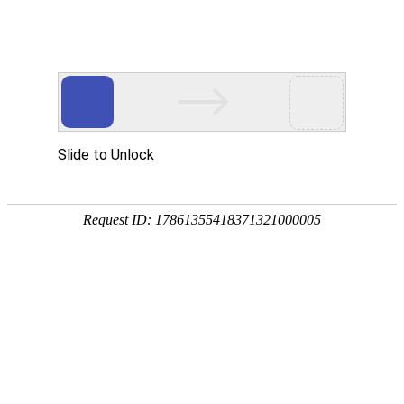
EN
首页
Home
关于我们
About Wan Yi
万益概览
奖项荣誉
万益党建
Party
万益党建
清廉律所建设
万益说法
Our Insights
专业文章
新闻资讯
万益视频
业务领域
Practices/Sectors
律师团队
Our Team
社会责任
Social Responsibility
加入我们
Careers
联系我们
Contact Us
贸易摩擦专栏
Trade Alert Hub