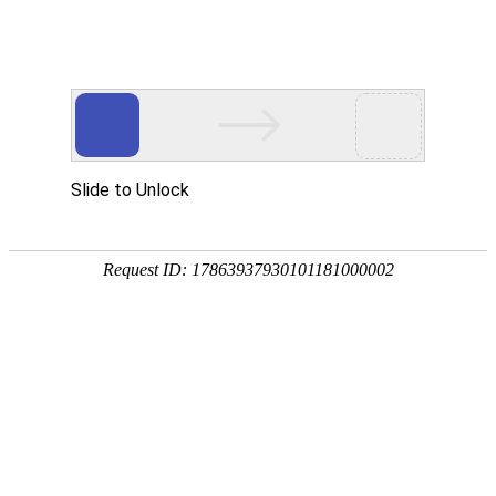
EN
首页
Home
关于我们
About Wan Yi
万益概览
奖项荣誉
万益党建
Party
万益党建
清廉律所建设
万益说法
Our Insights
专业文章
新闻资讯
万益视频
业务领域
Practices/Sectors
律师团队
Our Team
社会责任
Social Responsibility
加入我们
Careers
联系我们
Contact Us
贸易摩擦专栏
Trade Alert Hub