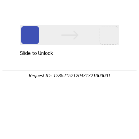
EN
首页
Home
关于我们
About Wan Yi
万益概览
奖项荣誉
万益党建
Party
万益党建
清廉律所建设
万益说法
Our Insights
专业文章
新闻资讯
万益视频
业务领域
Practices/Sectors
律师团队
Our Team
社会责任
Social Responsibility
加入我们
Careers
联系我们
Contact Us
贸易摩擦专栏
Trade Alert Hub