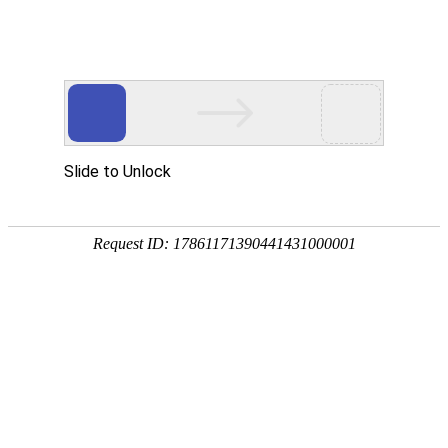
EN
首页
Home
关于我们
About Wan Yi
万益概览
奖项荣誉
万益党建
Party
万益党建
清廉律所建设
万益说法
Our Insights
专业文章
新闻资讯
万益视频
业务领域
Practices/Sectors
律师团队
Our Team
社会责任
Social Responsibility
加入我们
Careers
联系我们
Contact Us
贸易摩擦专栏
Trade Alert Hub