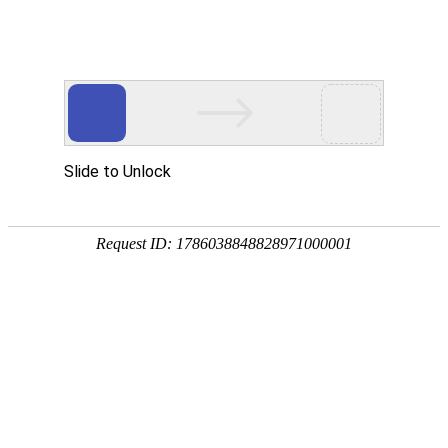
EN
首页
Home
关于我们
About Wan Yi
万益概览
奖项荣誉
万益党建
Party
万益党建
清廉律所建设
万益说法
Our Insights
专业文章
新闻资讯
万益视频
业务领域
Practices/Sectors
律师团队
Our Team
社会责任
Social Responsibility
加入我们
Careers
联系我们
Contact Us
贸易摩擦专栏
Trade Alert Hub