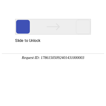
EN
首页
Home
关于我们
About Wan Yi
万益概览
奖项荣誉
万益党建
Party
万益党建
清廉律所建设
万益说法
Our Insights
专业文章
新闻资讯
万益视频
业务领域
Practices/Sectors
律师团队
Our Team
社会责任
Social Responsibility
加入我们
Careers
联系我们
Contact Us
贸易摩擦专栏
Trade Alert Hub