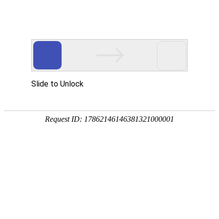
EN
首页
Home
关于我们
About Wan Yi
万益概览
奖项荣誉
万益党建
Party
万益党建
清廉律所建设
万益说法
Our Insights
专业文章
新闻资讯
万益视频
业务领域
Practices/Sectors
律师团队
Our Team
社会责任
Social Responsibility
加入我们
Careers
联系我们
Contact Us
贸易摩擦专栏
Trade Alert Hub