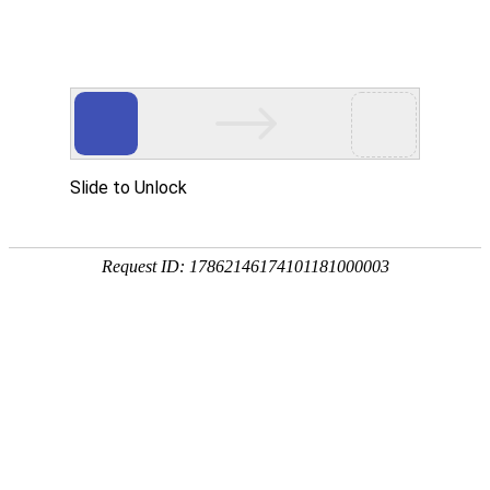
EN
首页
Home
关于我们
About Wan Yi
万益概览
奖项荣誉
万益党建
Party
万益党建
清廉律所建设
万益说法
Our Insights
专业文章
新闻资讯
万益视频
业务领域
Practices/Sectors
律师团队
Our Team
社会责任
Social Responsibility
加入我们
Careers
联系我们
Contact Us
贸易摩擦专栏
Trade Alert Hub