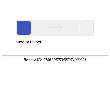
EN
首页
Home
关于我们
About Wan Yi
万益概览
奖项荣誉
万益党建
Party
万益党建
清廉律所建设
万益说法
Our Insights
专业文章
新闻资讯
万益视频
业务领域
Practices/Sectors
律师团队
Our Team
社会责任
Social Responsibility
加入我们
Careers
联系我们
Contact Us
贸易摩擦专栏
Trade Alert Hub