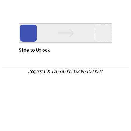
EN
首页
Home
关于我们
About Wan Yi
万益概览
奖项荣誉
万益党建
Party
万益党建
清廉律所建设
万益说法
Our Insights
专业文章
新闻资讯
万益视频
业务领域
Practices/Sectors
律师团队
Our Team
社会责任
Social Responsibility
加入我们
Careers
联系我们
Contact Us
贸易摩擦专栏
Trade Alert Hub