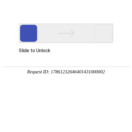
EN
首页
Home
关于我们
About Wan Yi
万益概览
奖项荣誉
万益党建
Party
万益党建
清廉律所建设
万益说法
Our Insights
专业文章
新闻资讯
万益视频
业务领域
Practices/Sectors
律师团队
Our Team
社会责任
Social Responsibility
加入我们
Careers
联系我们
Contact Us
贸易摩擦专栏
Trade Alert Hub