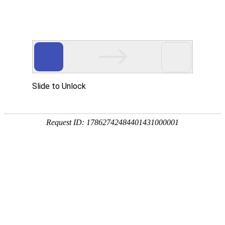
EN
首页
Home
关于我们
About Wan Yi
万益概览
奖项荣誉
万益党建
Party
万益党建
清廉律所建设
万益说法
Our Insights
专业文章
新闻资讯
万益视频
业务领域
Practices/Sectors
律师团队
Our Team
社会责任
Social Responsibility
加入我们
Careers
联系我们
Contact Us
贸易摩擦专栏
Trade Alert Hub